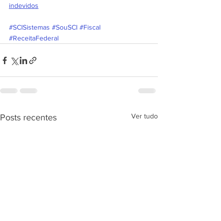
indevidos
#SCISistemas
#SouSCI
#Fiscal
#ReceitaFederal
Ver tudo
Posts recentes