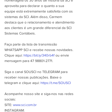
homenageia os 30 anos de história da SCI e 
aproveita para declarar o quanto a sua 
equipe está extremamente satisfeita com os 
sistemas da SCI. Além disso, Carmem 
destaca que o relacionamento e atendimento 
aos clientes é um grande diferencial da SCI 
Sistemas Contábeis.
Faça parte da lista de transmissão 
WHATSAPP SCI e recebe nossas novidades. 
Clique aqui: 
https://bit.ly/340rb4f
 ou envie 
mensagem para 47 98801-2771.
Siga o canal SOUSCI no TELEGRAM para 
receber nossas publicações. Baixe o 
telegram e clique aqui: 
https://t.me/SOUSCI
Acompanhe nosso site e siga-nos nas redes 
sociais:
SITE: 
www.sci.com.br
INSTAGRAM: 