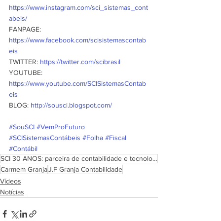
https://www.instagram.com/sci_sistemas_cont
abeis/
FANPAGE: 
https://www.facebook.com/scisistemascontab
eis
TWITTER: 
https://twitter.com/scibrasil
YOUTUBE: 
https://www.youtube.com/SCISistemasContab
eis
BLOG: 
http://sousci.blogspot.com/
#SouSCI
#VemProFuturo
#SCISistemasContábeis
#Folha
#Fiscal
#Contábil
SCI 30 ANOS: parceira de contabilidade e tecnologia
Carmem Granja
J.F Granja Contabilidade
Vídeos
Notícias