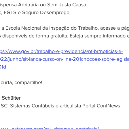
Dispensa Arbitrária ou Sem Justa Causa
ias, FGTS e Seguro Desemprego
 a Escola Nacional da Inspeção do Trabalho, acesse a pág
 disponíveis de forma gratuita. Esteja sempre informado e
tps://www.gov.br/trabalho-e-previdencia/pt-br/noticias-e-
22/junho/sit-lanca-curso-on-line-201cnocoes-sobre-legisl
01d
curta, compartilhe!  
e Schülter
SCI Sistemas Contábeis e articulista Portal ContNews
/www.instagram.com/sci_sistemas_contabeis/