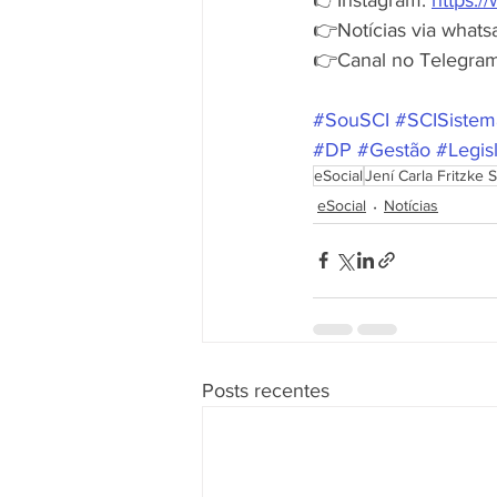
👉Notícias via whats
👉Canal no Telegram
#SouSCI
#SCISistem
#DP
#Gestão
#Legis
eSocial
Jení Carla Fritzke 
eSocial
Notícias
Posts recentes