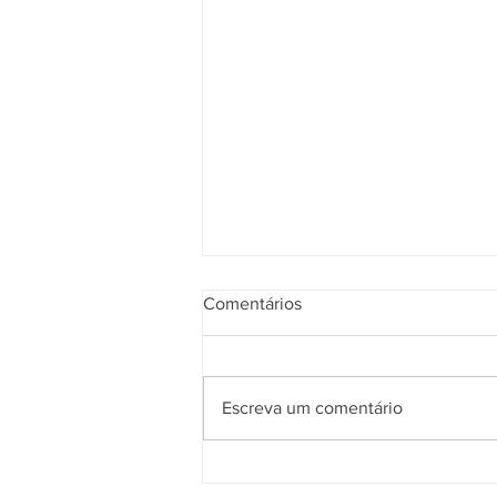
Comentários
Escreva um comentário
Reforma Tributária: entenda o
que realmente mudou na