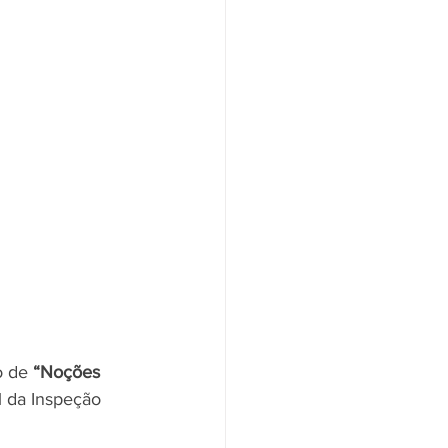
o de 
“Noções 
l da Inspeção 