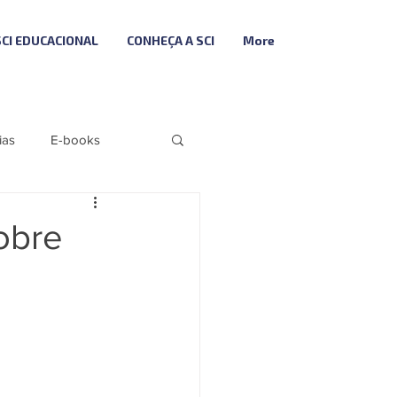
SCI EDUCACIONAL
CONHEÇA A SCI
More
ias
E-books
Folha
Fiscal
sobre
Descodifica SCI
ributária