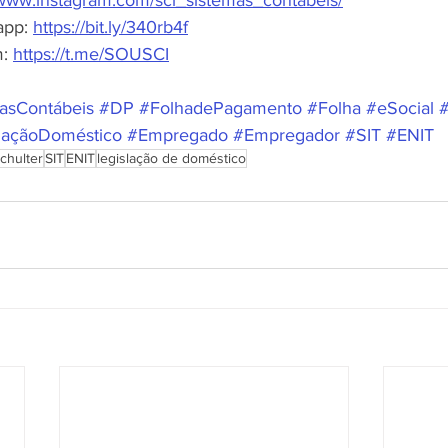
app: 
https://bit.ly/340rb4f
: 
https://t.me/SOUSCI
asContábeis
#DP
#FolhadePagamento
#Folha
#eSocial
#
laçãoDoméstico
#Empregado
#Empregador
#SIT
#ENIT
Schulter
SIT
ENIT
legislação de doméstico