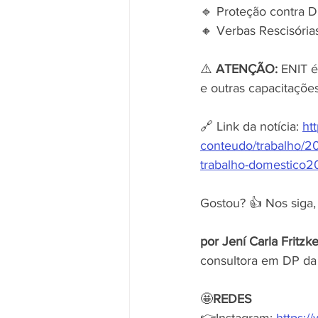
🔹 Proteção contra 
🔸 Verbas Rescisór
⚠️ 
ATENÇÃO:
 ENIT é
e outras capacitações
🔗 Link da notícia: 
ht
conteudo/trabalho/20
trabalho-domestico2
Gostou? 👍 Nos siga, 
por Jení Carla Fritzk
consultora em DP da 
🤩
REDES
👉Instagram: 
https:/