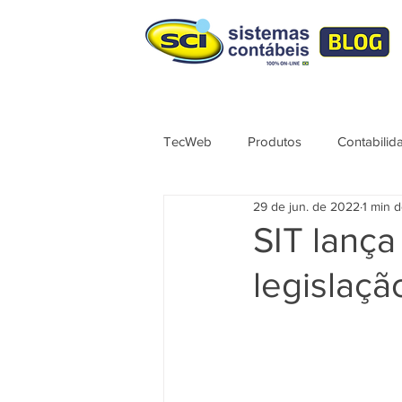
TecWeb
Produtos
Contabilid
29 de jun. de 2022
1 min d
Lives
Cursos ÚNICO
No
SIT lança
legislaç
Contábil
Tributação
Sér
Syndkos
TecWEB
Novo