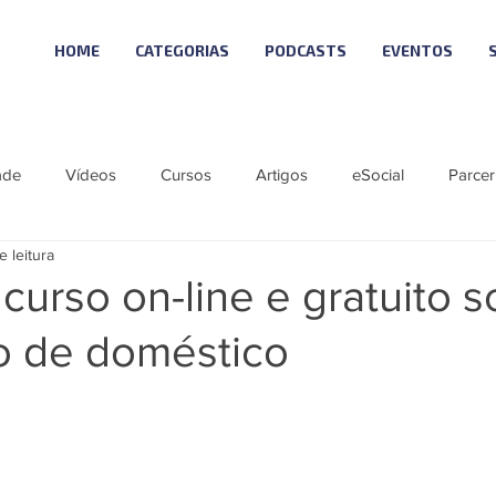
HOME
CATEGORIAS
PODCASTS
EVENTOS
ade
Vídeos
Cursos
Artigos
eSocial
Parcer
e leitura
tícias
Material Especial
Cursos VISUAL
Vagas
 curso on-line e gratuito 
ão de doméstico
ie eSocial_Cleide
Podcast - SCI NEWS
Série SST eSocial
 Visual
Linha Visual
ÚNICO
LGPD 10
Reforma T