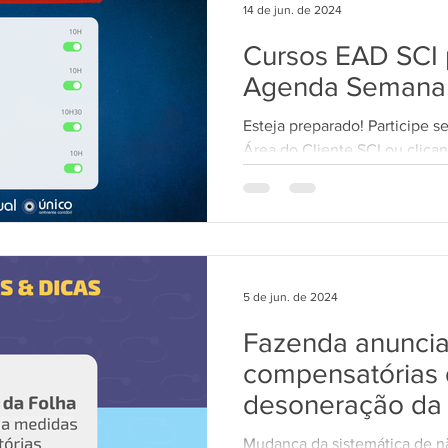
14 de jun. de 2024
Cursos EAD SCI p
Agenda Semana
Esteja preparado! Participe s
Área do Cliente SCI ou clican
curso: *NV/Único...
5 de jun. de 2024
Fazenda anunci
compensatórias 
desoneração da 
empresas e muni
Mudança da sistemática de n