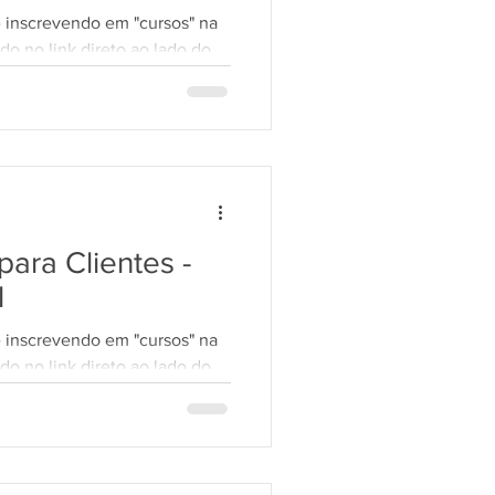
e inscrevendo em "cursos" na
do no link direto ao lado do
ara Clientes -
l
e inscrevendo em "cursos" na
do no link direto ao lado do