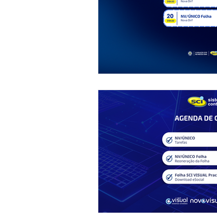
Descodifica SCI
Syndkos
Reforma Tributária