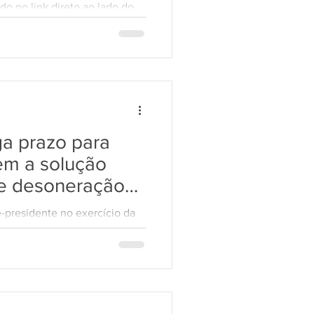
do no link direto ao lado do
a prazo para
em a solução
re desoneração
e-presidente no exercício da
nal Federal (STF), prorrogou