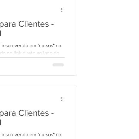
ara Clientes -
l
e inscrevendo em "cursos" na
do no link direto ao lado do
ara Clientes -
l
e inscrevendo em "cursos" na