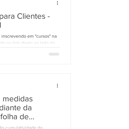
ara Clientes -
l
e inscrevendo em "cursos" na
do no link direto ao lado do
a medidas
diante da
folha de
cípios
ão-cumulatividade do