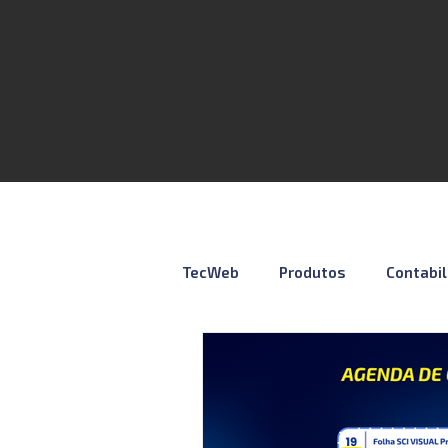
TecWeb
Produtos
Contabi
Lives
Cursos ÚNICO
N
Contábil
Tributação