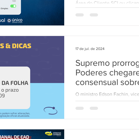
Área do Cliente SCI ou clican
curso: *NV/ÚNICO...
17 de jul. de 2024
Supremo prorrog
Poderes chegar
consensual sob
da folha
O ministro Edson Fachin, vic
Presidência do Supremo Tribu
até 11 de setembro o...