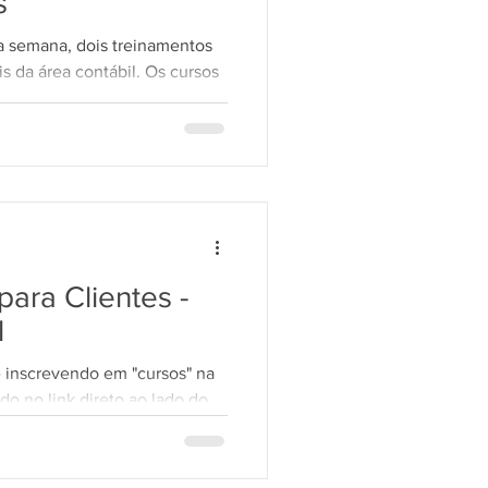
s
a semana, dois treinamentos
LGPD 10
is da área contábil. Os cursos
SCI, que disponibiliza
s para clientes em todo o
namentos serão dedicados à
zações, orientações e pontos
ssionais estejam preparados
ão 📌 Folha SCI VISUAL
Practice - Nova Dirf Data: 19/02 (quin
ara Clientes -
l
e inscrevendo em "cursos" na
do no link direto ao lado do