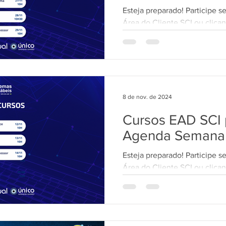
Esteja preparado! Participe s
Área do Cliente SCI ou clican
curso: *NV/ÚNICO...
8 de nov. de 2024
Cursos EAD SCI p
Agenda Semana
Esteja preparado! Participe s
Área do Cliente SCI ou clican
curso: *Folha SCI...