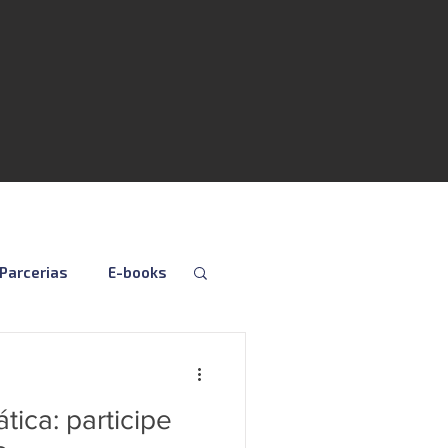
Parcerias
E-books
Folha
Fiscal
tica: participe
Social