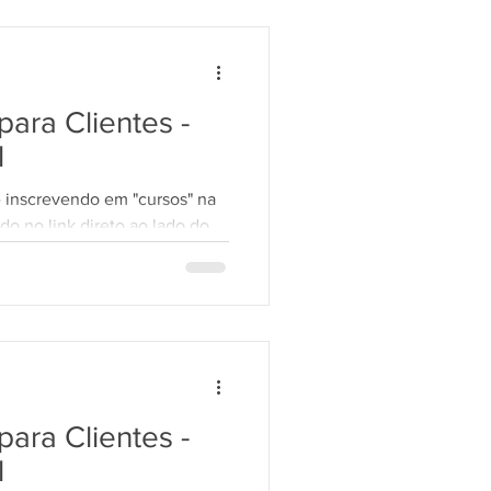
ara Clientes -
l
e inscrevendo em "cursos" na
do no link direto ao lado do
ara Clientes -
l