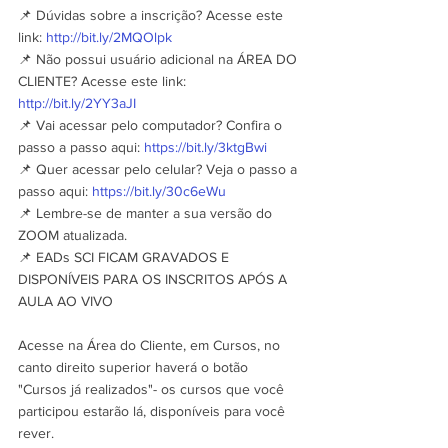
📌 Dúvidas sobre a inscrição? Acesse este 
link: 
http://bit.ly/2MQOlpk
📌 Não possui usuário adicional na ÁREA DO 
CLIENTE? Acesse este link: 
http://bit.ly/2YY3aJI
📌 Vai acessar pelo computador? Confira o 
passo a passo aqui: 
https://bit.ly/3ktgBwi
📌 Quer acessar pelo celular? Veja o passo a 
passo aqui: 
https://bit.ly/30c6eWu
📌 Lembre-se de manter a sua versão do 
ZOOM atualizada.
📌 EADs SCI FICAM GRAVADOS E 
DISPONÍVEIS PARA OS INSCRITOS APÓS A 
AULA AO VIVO
Acesse na Área do Cliente, em Cursos, no 
canto direito superior haverá o botão 
"Cursos já realizados"- os cursos que você 
participou estarão lá, disponíveis para você 
rever.