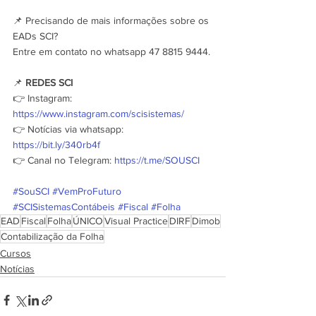
📌 Precisando de mais informações sobre os 
EADs SCI?
Entre em contato no whatsapp 47 8815 9444.
📌
 REDES SCI
👉 Instagram: 
https://www.instagram.com/scisistemas/
👉 Notícias via whatsapp: 
https://bit.ly/340rb4f
👉 Canal no Telegram: 
https://t.me/SOUSCI
#SouSCI
#VemProFuturo
#SCISistemasContábeis
#Fiscal
#Folha
EAD
Fiscal
Folha
ÚNICO
Visual Practice
DIRF
Dimob
Contabilização da Folha
Cursos
Notícias