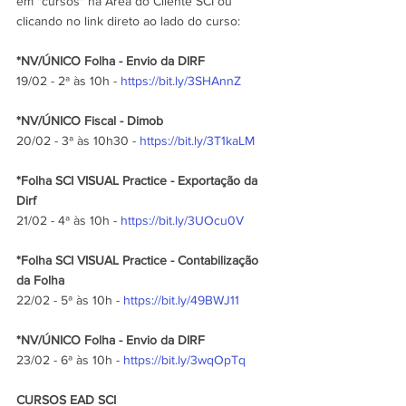
em "cursos" na Área do Cliente SCI ou 
clicando no link direto ao lado do curso:
*NV/ÚNICO Folha - Envio da DIRF
19/02 - 2ª às 10h - 
https://bit.ly/3SHAnnZ
*NV/ÚNICO Fiscal - Dimob
20/02 - 3ª às 10h30 - 
https://bit.ly/3T1kaLM
*Folha SCI VISUAL Practice - Exportação da 
Dirf
21/02 - 4ª às 10h - 
https://bit.ly/3UOcu0V
*Folha SCI VISUAL Practice - Contabilização 
da Folha
22/02 - 5ª às 10h - 
https://bit.ly/49BWJ11
*NV/ÚNICO Folha - Envio da DIRF
23/02 - 6ª às 10h - 
https://bit.ly/3wqOpTq
CURSOS EAD SCI