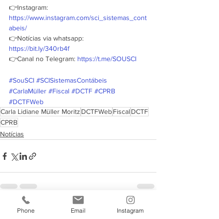
👉Instagram: 
https://www.instagram.com/sci_sistemas_cont
abeis/
👉Notícias via whatsapp: 
https://bit.ly/340rb4f
👉Canal no Telegram: 
https://t.me/SOUSCI
#SouSCI
#SCISistemasContábeis
#CarlaMüller
#Fiscal
#DCTF
#CPRB
#DCTFWeb
Carla Lidiane Müller Moritz
DCTFWeb
Fiscal
DCTF
CPRB
Notícias
Phone
Email
Instagram
Ver tudo
Posts recentes