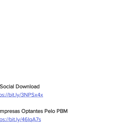
Social Download
ps://bit.ly/3NPSx4x
Empresas Optantes Pelo PBM
ps://bit.ly/46IqA7s