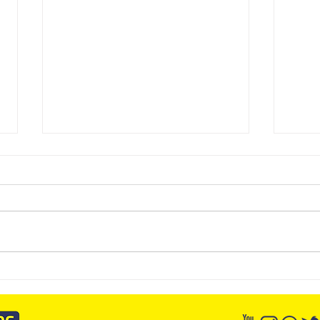
Dashboard SCI: da entrega de
Curs
relatórios para a contabilidade
Sema
consultiva