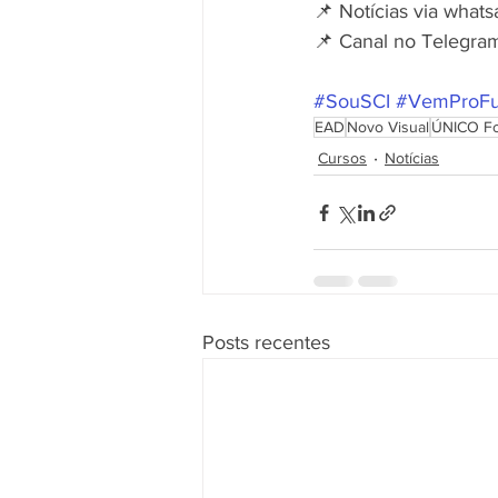
📌 Notícias via whats
📌 Canal no Telegram
#SouSCI
#VemProFu
EAD
Novo Visual
ÚNICO Fo
Cursos
Notícias
Posts recentes