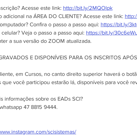
scrição? Acesse este link: 
http://bit.ly/2MQOlpk
o adicional na ÁREA DO CLIENTE? Acesse este link: 
http:
computador? Confira o passo a passo aqui: 
https://bit.ly/3
celular? Veja o passo a passo aqui: 
https://bit.ly/30c6eW
ter a sua versão do ZOOM atualizada.
 GRAVADOS E DISPONÍVEIS PARA OS INSCRITOS APÓS
ente, em Cursos, no canto direito superior haverá o botã
s que você participou estarão lá, disponíveis para você rev
is informações sobre os EADs SCI?
 whatsapp 47 8815 9444.
/www.instagram.com/scisistemas/