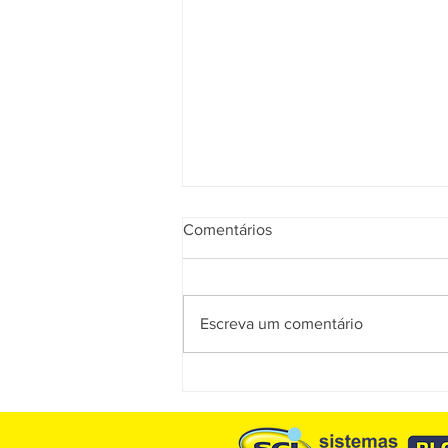
Comentários
Escreva um comentário
Muitas empresas descobrirão
tarde demais que estavam
vendendo pelo preço errado