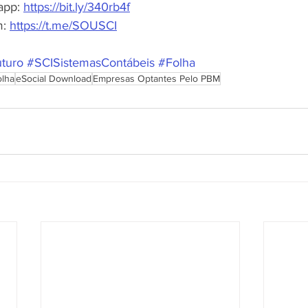
app: 
https://bit.ly/340rb4f
: 
https://t.me/SOUSCI
turo
#SCISistemasContábeis
#Folha
lha
eSocial Download
Empresas Optantes Pelo PBM