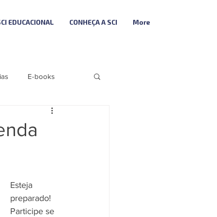
SCI EDUCACIONAL
CONHEÇA A SCI
More
ias
E-books
Folha
Fiscal
genda
Descodifica SCI
Esteja 
ributária
preparado! 
Participe se 