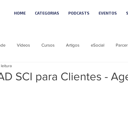
HOME
CATEGORIAS
PODCASTS
EVENTOS
ade
Vídeos
Cursos
Artigos
eSocial
Parcer
 leitura
tícias
Material Especial
Cursos VISUAL
Vagas
AD SCI para Clientes - A
ie eSocial_Cleide
Podcast - SCI NEWS
Série SST eSocial
 Visual
Linha Visual
ÚNICO
LGPD 10
Reforma T