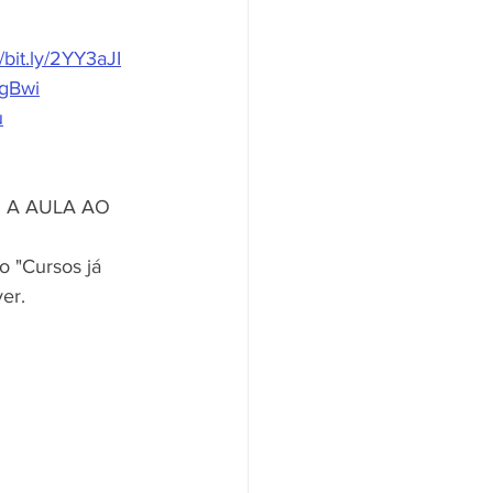
//bit.ly/2YY3aJI
ktgBwi
u
 A AULA AO 
o "Cursos já 
er.