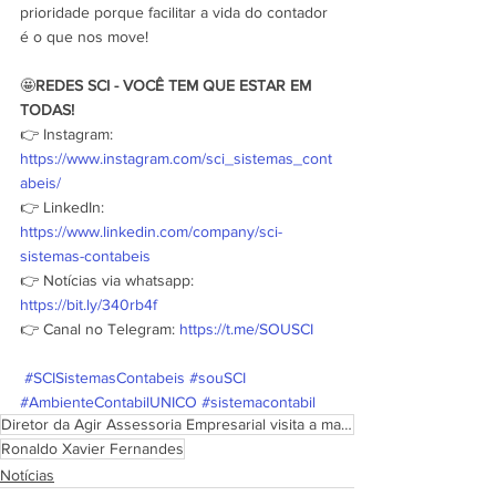
prioridade porque facilitar a vida do contador 
é o que nos move! 
🤩
REDES SCI - VOCÊ TEM QUE ESTAR EM 
TODAS!
👉 Instagram: 
https://www.instagram.com/sci_sistemas_cont
abeis/
👉 LinkedIn: 
https://www.linkedin.com/company/sci-
sistemas-contabeis
👉 Notícias via whatsapp: 
https://bit.ly/340rb4f
👉 Canal no Telegram: 
https://t.me/SOUSCI
#SCISistemasContabeis
#souSCI
#AmbienteContabilUNICO
#sistemacontabil
Diretor da Agir Assessoria Empresarial visita a matriz da SCI em Blumenau/SC
Ronaldo Xavier Fernandes
Notícias