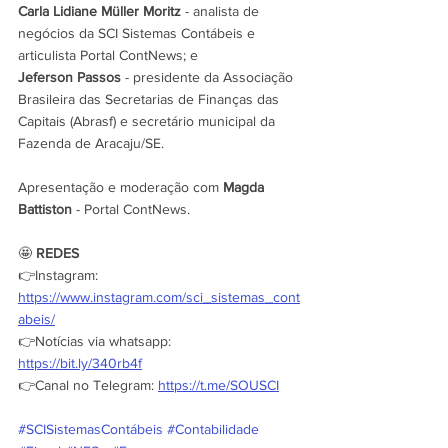
Carla Lidiane Müller Moritz
 - analista de 
negócios da SCI Sistemas Contábeis e 
articulista Portal ContNews; e
Jeferson Passos
 - presidente da Associação 
Brasileira das Secretarias de Finanças das 
Capitais (Abrasf) e secretário municipal da 
Fazenda de Aracaju/SE.
Apresentação e moderação com 
Magda 
Battiston
 - Portal ContNews.
🤩 
REDES
👉Instagram: 
https://www.instagram.com/sci_sistemas_cont
abeis/
👉Notícias via whatsapp: 
https://bit.ly/340rb4f
👉Canal no Telegram: 
https://t.me/SOUSCI
#SCISistemasContábeis
#Contabilidade