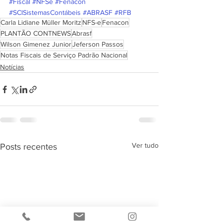
#Fiscal
#NFSe
#Fenacon
#SCISistemasContábeis
#ABRASF
#RFB
Carla Lidiane Müller Moritz
NFS-e
Fenacon
PLANTÃO CONTNEWS
Abrasf
Wilson Gimenez Junior
Jeferson Passos
Notas Fiscais de Serviço Padrão Nacional
Notícias
Ver tudo
Posts recentes