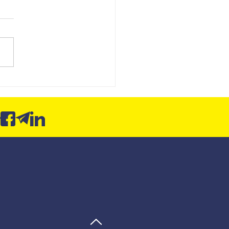
board SCI: da entrega de
órios para a contabilidade
ltiva