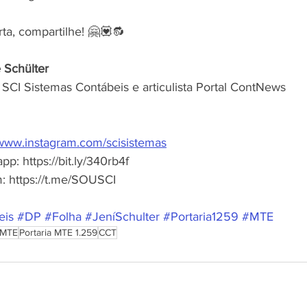
rta, compartilhe! 🤗💟🔂
e Schülter
SCI Sistemas Contábeis e articulista Portal ContNews
/www.instagram.com/scisistemas
p: https://bit.ly/340rb4f 
 https://t.me/SOUSCI 
eis
#DP
#Folha
#JeníSchulter
#Portaria1259
#MTE
MTE
Portaria MTE 1.259
CCT