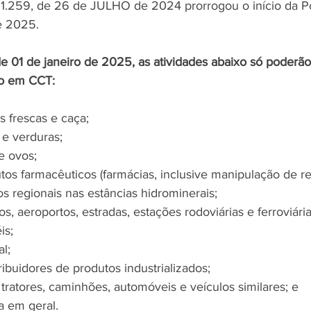
 1.259, de 26 de JULHO de 2024 prorrogou o início da Po
e 2025.
 de 01 de janeiro de 2025, as atividades abaixo só poderão
do em CCT:
s frescas e caça;
s e verduras;
 e ovos;
utos farmacêuticos (farmácias, inclusive manipulação de rec
os regionais nas estâncias hidrominerais;
s, aeroportos, estradas, estações rodoviárias e ferroviária
is;
l;
tribuidores de produtos industrializados;
tratores, caminhões, automóveis e veículos similares; e
a em geral.