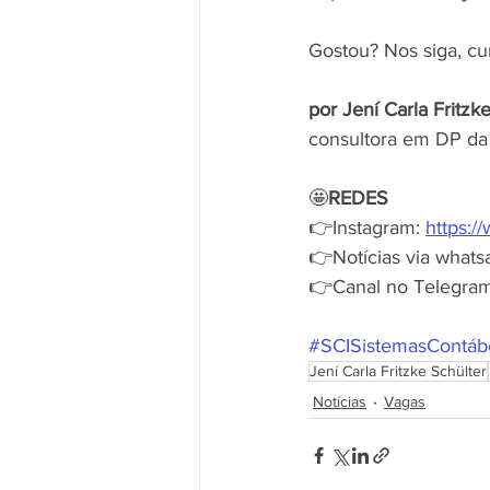
Gostou? Nos siga, cu
por Jení Carla Fritzk
consultora em DP da 
🤩
REDES
👉Instagram: 
https:/
👉Notícias via whatsap
👉Canal no Telegram:
#SCISistemasContáb
Jení Carla Fritzke Schülter
Notícias
Vagas