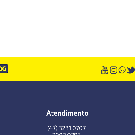
Muitas empresas descobrirão
Dash
tarde demais que estavam
relat
vendendo pelo preço errado
consu
Atendimento
(47) 3231 0707
3003 0707