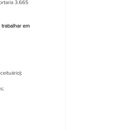
rtaria 3.665 
 trabalhar em 
eituário);
s;