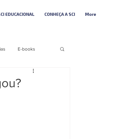
SCI EDUCACIONAL
CONHEÇA A SCI
More
ias
E-books
Folha
Fiscal
gou?
Descodifica SCI
ributária