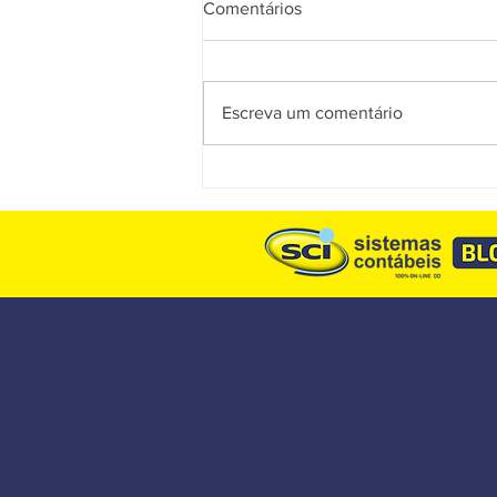
Comentários
Escreva um comentário
Reforma Tributária: entenda o
que realmente mudou na
obrigatoriedade dos
documentos fiscais