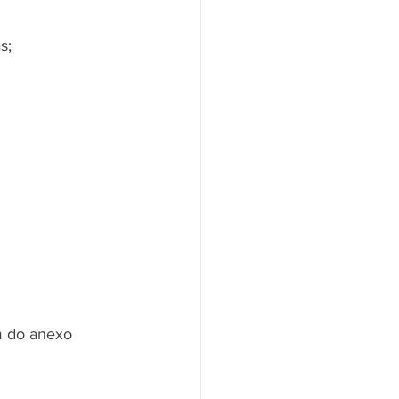
s;
m do anexo 