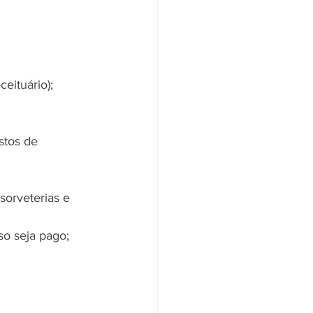
eituário);
stos de 
 sorveterias e 
so seja pago;