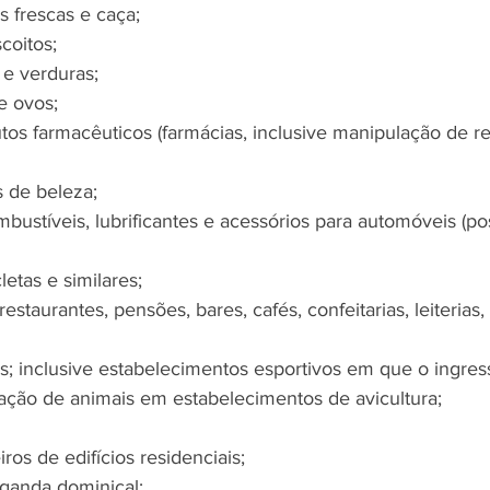
s frescas e caça;
coitos;
s e verduras;
 e ovos;
utos farmacêuticos (farmácias, inclusive manipulação de rec
s de beleza;
bustíveis, lubrificantes e acessórios para automóveis (po
letas e similares;
(restaurantes, pensões, bares, cafés, confeitarias, leiterias,
es; inclusive estabelecimentos esportivos em que o ingres
tação de animais em estabelecimentos de avicultura;
iros de edifícios residenciais;
aganda dominical;