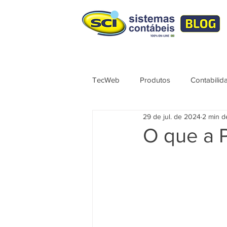
TecWeb
Produtos
Contabilid
29 de jul. de 2024
2 min de
Lives
Cursos ÚNICO
No
O que a P
Contábil
Tributação
Sér
Syndkos
TecWEB
Novo