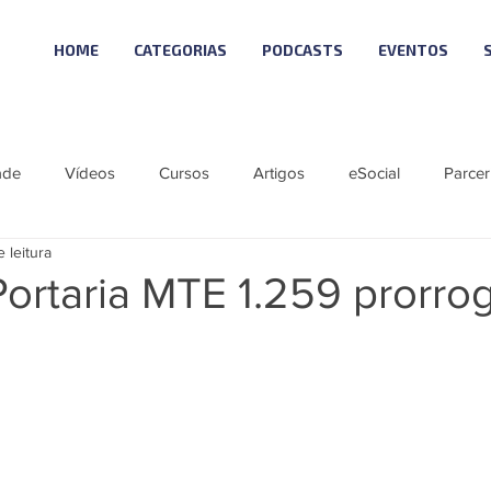
HOME
CATEGORIAS
PODCASTS
EVENTOS
ade
Vídeos
Cursos
Artigos
eSocial
Parcer
 leitura
tícias
Material Especial
Cursos VISUAL
Vagas
ortaria MTE 1.259 prorro
ie eSocial_Cleide
Podcast - SCI NEWS
Série SST eSocial
 Visual
Linha Visual
ÚNICO
LGPD 10
Reforma T