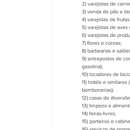
2) varejistas de carne
3) venda de pão e bis
4) varejistas de fruta
5) varejistas de aves
6) varejistas de prod
7) flores e coroas;
8) barbearias e salõe
9) entrepostos de com
gasolina);
10) locadores de bicic
11) hotéis e similares 
bombonerias);
12) casas de diversõ
13) limpeza e alimen
14) feiras-livres;
15) porteiros e cabine
16) serviços de prop