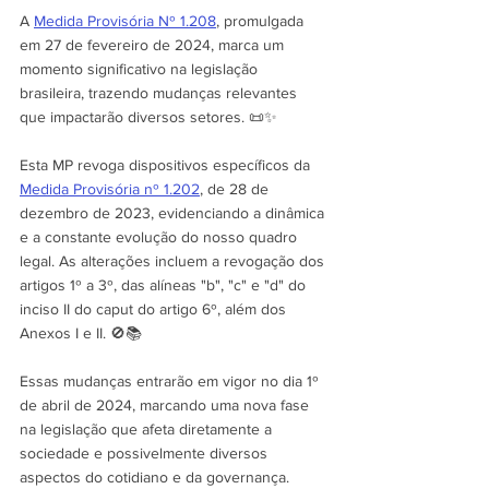
A 
Medida Provisória Nº 1.208
, promulgada 
em 27 de fevereiro de 2024, marca um 
momento significativo na legislação 
brasileira, trazendo mudanças relevantes 
que impactarão diversos setores. 📜✨
Esta MP revoga dispositivos específicos da 
Medida Provisória nº 1.202
, de 28 de 
dezembro de 2023, evidenciando a dinâmica 
e a constante evolução do nosso quadro 
legal. As alterações incluem a revogação dos 
artigos 1º a 3º, das alíneas "b", "c" e "d" do 
inciso II do caput do artigo 6º, além dos 
Anexos I e II. 🚫📚
Essas mudanças entrarão em vigor no dia 1º 
de abril de 2024, marcando uma nova fase 
na legislação que afeta diretamente a 
sociedade e possivelmente diversos 
aspectos do cotidiano e da governança.