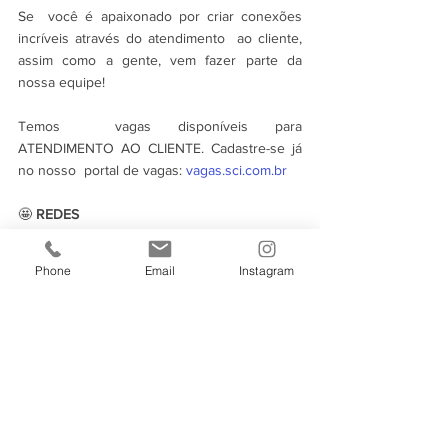
Se  você é apaixonado por criar conexões 
incríveis através do atendimento  ao cliente, 
assim como a gente, vem fazer parte da 
nossa equipe! 
Temos  vagas disponíveis para 
ATENDIMENTO AO CLIENTE. Cadastre-se já 
no nosso  portal de vagas: 
vagas.sci.com.br
🤩 
REDES
👉 Instagram: 
Phone
Email
Instagram
https://www.instagram.com/sci_sistemas_cont
abeis/
👉 Instagram: 
https://www.instagram.com/atua.dp/
👉 Notícias via whatsapp: 
https://bit.ly/340rb4f
👉 Canal no Telegram: 
https://t.me/SOUSCI