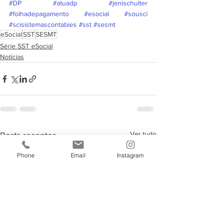
#DP
#atuadp
#jenischulter
#folhadepagamento
#esocial
#sousci
#scisistemascontabies
#sst
#sesmt
eSocial
SST
SESMT
Série SST eSocial
Notícias
Ver tudo
Posts recentes
Phone
Email
Instagram