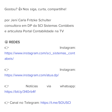
Gostou? 👍 Nos siga, curta, compartilhe!
por Jení Carla Fritzke Schulter
consultora em DP da SCI Sistemas Contábeis 
e articulista Portal Contabilidade na TV
🤩 
REDES
👉 Instagram: 
https://www.instagram.com/sci_sistemas_cont
abeis/
👉 Instagram: 
https://www.instagram.com/atua.dp/
👉 Notícias via whatsapp: 
https://bit.ly/340rb4f
👉 Canal no Telegram: 
https://t.me/SOUSCI