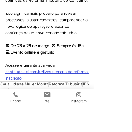
definidas da Reforma Tributária do Consumo.
Isso significa mais preparo para revisar 
processos, ajustar cadastros, compreender a 
nova lógica de apuração e atuar com 
confiança neste novo cenário tributário.
📅 De 23 a 26 de março  ⏰ Sempre às 15h 
💻 Evento online e gratuito
Acesse e garanta sua vaga: 
conteudo.sci.com.br/lives-semana-da-reforma-
inscricao
Carla Lidiane Müller Moritz
Reforma Tributária
IBS
CBS
IS
Reforma Tributária
Phone
Email
Instagram