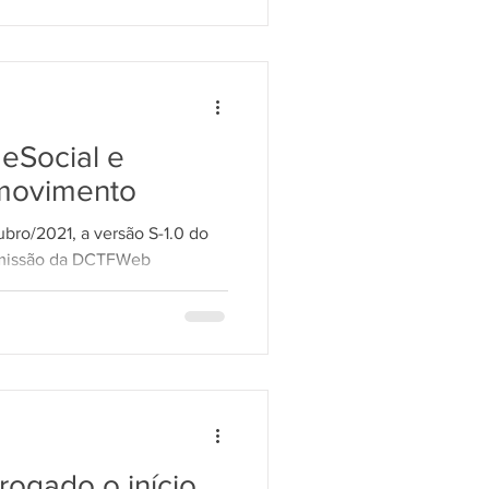
eSocial e
ovimento
bro/2021, a versão S-1.0 do
nsmissão da DCTFWeb
 do...
rogado o início