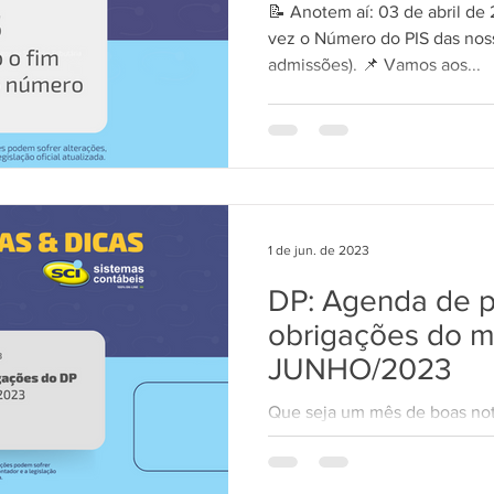
📝 Anotem aí: 03 de abril de
vez o Número do PIS das noss
admissões). 📌 Vamos aos...
TecWEB
Novo Visual
Linha Visual
ÚNICO
1 de jun. de 2023
DP: Agenda de p
obrigações do 
JUNHO/2023
Que seja um mês de boas notí
crescimento, de gratidão, de 
bem vindo, JUNHO! Pontos de