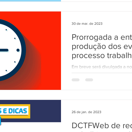
30 de mar. de 2023
Prorrogada a en
produção dos ev
processo trabalh
Em breve será divulgada a n
produção dos eventos de proc
envio dos eventos relativos às
26 de jan. de 2023
DCTFWeb de rec