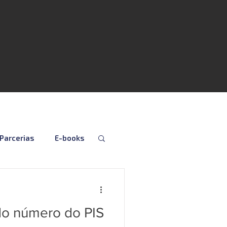
Parcerias
E-books
Folha
Fiscal
do número do PIS
Social