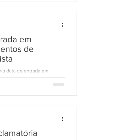
trada em
entos de
ista
ova data de entrada em
esso trabalhista O início do
...
lamatória