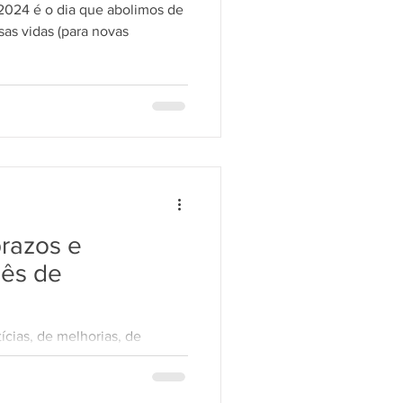
 2024 é o dia que abolimos de
as vidas (para novas
LGPD 10
razos e
mês de
cias, de melhorias, de
renovação e muita fé! Seja
...