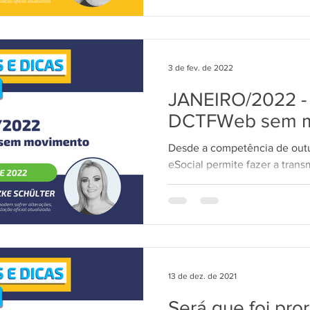
3 de fev. de 2022
JANEIRO/2022 - 
DCTFWeb sem m
Desde a competência de outu
eSocial permite fazer a tra
juntamente com o fechamento
13 de dez. de 2021
Será que foi pror