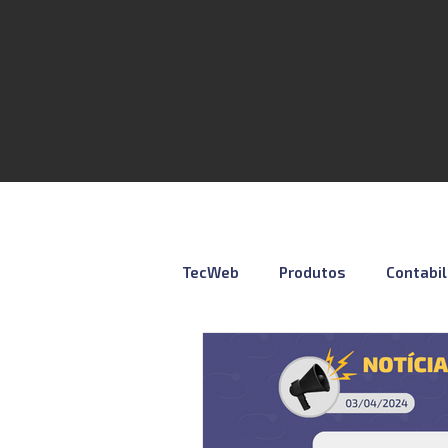
TecWeb
Produtos
Contabi
Lives
Cursos ÚNICO
N
Contábil
Tributação