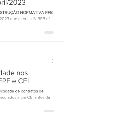
bril/2023
a INSTRUÇÃO NORMATIVA RFB
 2023 que altera a IN RFB nº
idade nos
EPF e CEI
licidade de contratos de
inculados a um CEI antes da
...