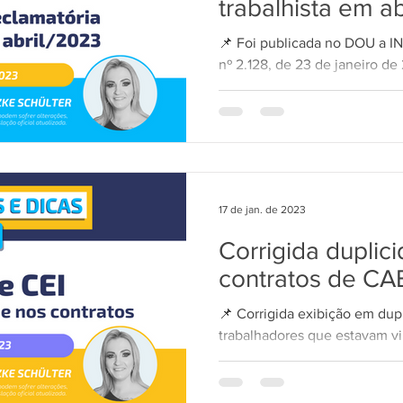
trabalhista em a
📌 Foi publicada no DOU 
nº 2.128, de 23 de janeiro de
2.005. Veja como ficou o...
17 de jan. de 2023
Corrigida duplic
contratos de CA
📌 Corrigida exibição em dup
trabalhadores que estavam v
obrigatoriedade do eSocial. O