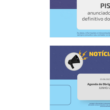
Descodifica SCI
Syndkos
Reforma Tributária